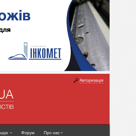
Авторизація
ошук
Форум
Про нас