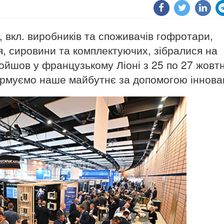
, вкл. виробників та споживачів гофротари,
я, сировини та комплектуючих, зібралися на
ойшов у французькому Ліоні з 25 по 27 жовт
ормуємо наше майбутнє за допомогою іннова