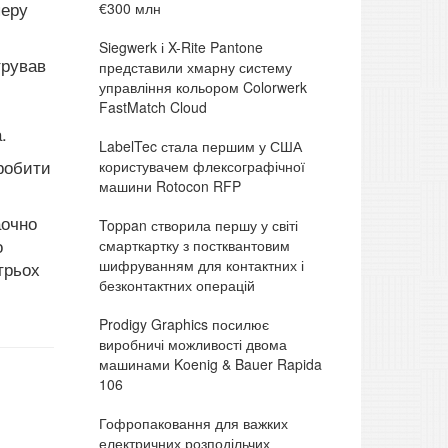
перу
€300 млн
Siegwerk і X-Rite Pantone
трував
представили хмарну систему
управління кольором Colorwerk
FastMatch Cloud
.
LabelTec стала першим у США
зробити
користувачем флексографічної
машини Rotocon RFP
аочно
Toppan створила першу у світі
о
смарткартку з постквантовим
шифруванням для контактних і
 трьох
безконтактних операцій
Prodigy Graphics посилює
виробничі можливості двома
машинами Koenig & Bauer Rapida
106
Гофропаковання для важких
електричних розподільчих