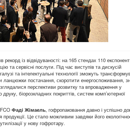
 рекорд із відвідуваності: на 165 стендах 110 експоненті
ю та сервісні послуги. Під час виступів та дискусій
алузі та інтелектуальні технології зможуть трансформу
и ланцюжки постачання, скоротити енергоспоживання, з
зглядалися перспективи розвитку та впровадження у
 друку, біорозкладних покриттів, систем комп’ютерної
FEFCO
Фаді Жімаель
, гофропаковання давно і успішно до
 продукції.
Це стало можливим завдяки його екологічнос
утилізації у нову гофротару.