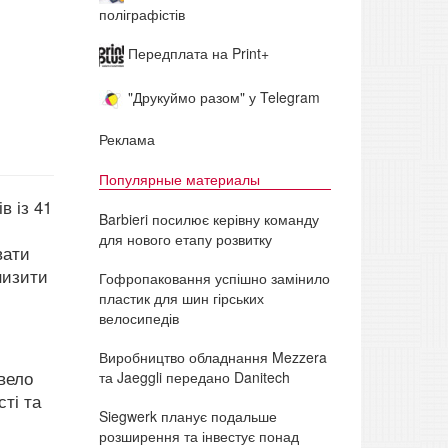
поліграфістів
Передплата на Print+
"Друкуймо разом" у Telegram
Реклама
Популярные материалы
в із 41
Barbieri посилює керівну команду
для нового етапу розвитку
вати
низити
Гофропаковання успішно замінило
пластик для шин гірських
велосипедів
Виробництво обладнання Mezzera
вело
та Jaeggli передано Danitech
ті та
Siegwerk планує подальше
розширення та інвестує понад