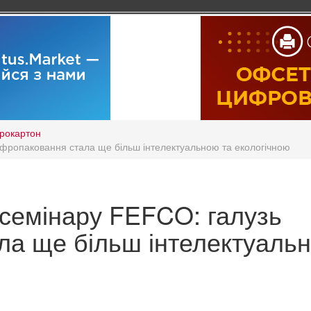
рокартон
офропаковання стала ще більш інтелектуальною та екологічною
 семінару FEFCO: галузь
ла ще більш інтелектуаль