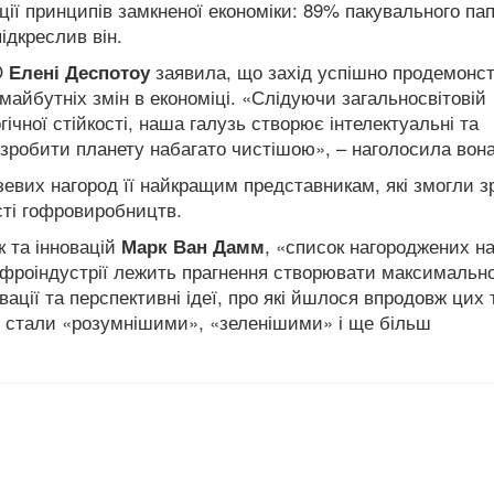
ції принципів замкненої економіки: 89% пакувального па
ідкреслив він.
O
Елені Деспотоу
заявила, що захід успішно продемонс
майбутніх змін в економіці.
«Слідуючи загальносвітовій
гічної стійкості, наша галузь створює інтелектуальні та
і зробити планету набагато чистішою», – наголосила вона
зевих нагород її найкращим представникам, які змогли 
сті гофровиробництв.
к та інновацій
Марк Ван Дамм
, «список нагороджених н
гофроіндустрії лежить прагнення створювати максимальн
овації та перспективні ідеї, про які йшлося впродовж цих
ія стали «розумнішими», «зеленішими» і ще більш