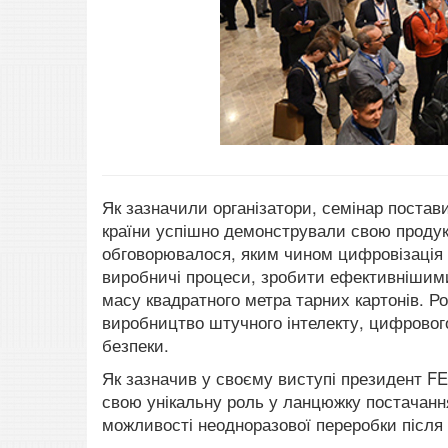
Як зазначили організатори, семінар поставив
країни успішно демонстрували свою продукці
обговорювалося, яким чином цифровізація г
виробничі процеси, зробити ефективнішим
масу квадратного метра тарних картонів.
Ро
виробництво штучного інтелекту, цифрового
безпеки.
Як зазначив у своєму виступі президент 
свою унікальну роль у ланцюжку постачання
можливості неодноразової переробки після 