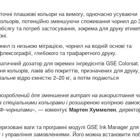
точні плашкові кольори на вимогу, одночасно усуваючи
 кольорів, потенційно зменшуючи споживання чорнил до 
бсягу та потреб застосування, зокрема для друку етикет
оні.
нил із низькою міграцією, чорнил на водній основі та
флексографії, глибокого та трафаретного друку.
атичний дозатор для окремих інгредієнтів GSE Colorsat.
я кольорів, лаків або покриттів, призначених для друку,
іальне відро ємністю 2–20 кг, а потім подаються
розроблений для зменшення витрат на використання ч
дів спеціальними кольорами і розширеною колірною гамою
УФ-чорнилами
», — коментує
Мартен Хуммелен
, директо
ризовані ваги та програмні модулі GSE Ink Manager для
т і управління замовленнями.
Його можна встановити по