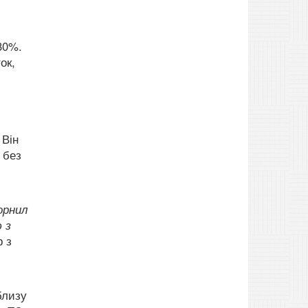
30%.
ок,
Він
 без
орнил
 з
р з
близу