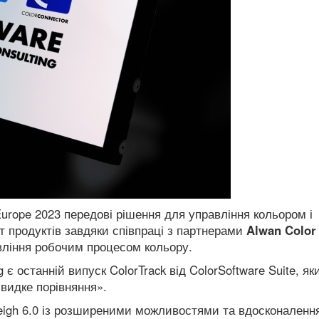
urope 2023 передові рішення для управління кольором і
продуктів завдяки співпраці з партнерами
Alwan Color
вління робочим процесом кольору.
 є останній випуск ColorTrack від ColorSoftware Suite, як
Швидке порівняння».
eigh 6.0 із розширеними можливостями та вдосконаленн