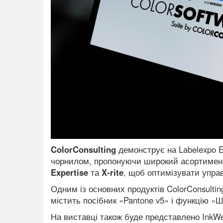
ColorConsulting
демонструє на Labelexpo E
чорнилом, пропонуючи широкий асортимент 
Expertise
та
X-rite
, щоб оптимізувати упра
Одним із основних продуктів ColorConsulting
містить посібник «Pantone v5» і функцію «
На виставці також буде представлено InkW