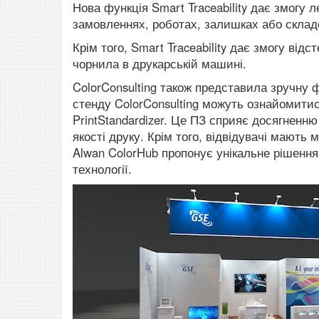
Нова функція Smart Traceability дає змогу 
замовленнях, роботах, залишках або складс
Крім того, Smart Traceability дає змогу ві
чорнила в друкарській машині.
ColorConsulting також представила зручну 
стенду ColorConsulting можуть ознайомит
PrintStandardizer.
Це ПЗ сприяє досягненню 
якості друку.
Крім того, відвідувачі мають м
Alwan ColorHub пропонує унікальне рішення
технології.