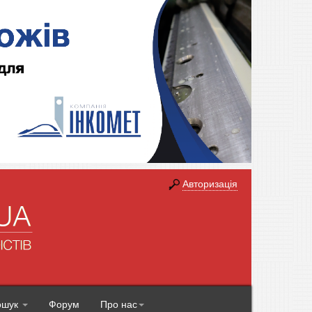
Авторизація
ошук
Форум
Про нас