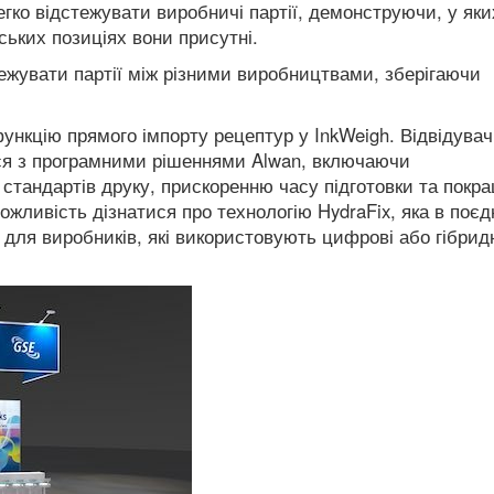
легко відстежувати виробничі партії, демонструючи, у яки
ьких позиціях вони присутні.
дстежувати партії між різними виробництвами, зберігаючи
функцію прямого імпорту рецептур у InkWeigh.
Відвідувач
ися з програмними рішеннями Alwan, включаючи
стандартів друку, прискоренню часу підготовки та покр
ожливість дізнатися про технологію HydraFix, яка в поєд
 для виробників, які використовують цифрові або гібрид