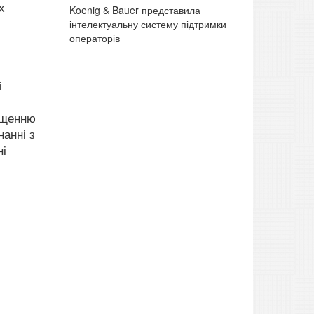
х
Koenig & Bauer представила
інтелектуальну систему підтримки
операторів
і
ащенню
нанні з
ні