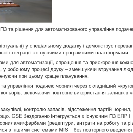
 ПЗ та рішення для автоматизованого управління подач
віртуальні) у спеціальному додатку і демонструє перева
хньої інтеграції з існуючими програмними платформами.
ами для автоматизації, спрощення та прискорення кожно
б), у робочому процесі друку – зменшуючи втручання лю
печуючи при цьому краще планування.
 та управління подачею чорнил через складніший «круг
 кольорів, включаючи повторне використання залишків 
акупівлі, контролю запасів, відстеження партій чорнил,
тощо.
GSE бездоганно інтегрується з існуючим ПЗ ERP і
орнилами/фарбами (рецептури, витрати на роботу та рі
тися з іншими системами MIS – без повторного введення