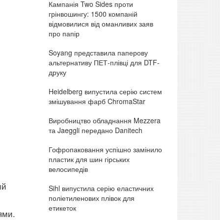
Кампанія Two Sides проти
грінвошингу: 1500 компаній
відмовилися від оманливих заяв
про папір
Soyang представила паперову
альтернативу ПЕТ-плівці для DTF-
друку
Heidelberg випустила серію систем
змішування фарб ChromaStar
Виробництво обладнання Mezzera
та Jaeggli передано Danitech
Гофропаковання успішно замінило
пластик для шин гірських
велосипедів
ий
Sihl випустила серію еластичних
поліетиленових плівок для
етикеток
ями.