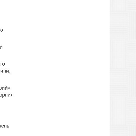
ею
ги
го
дини,
овий»
чорнил
вень