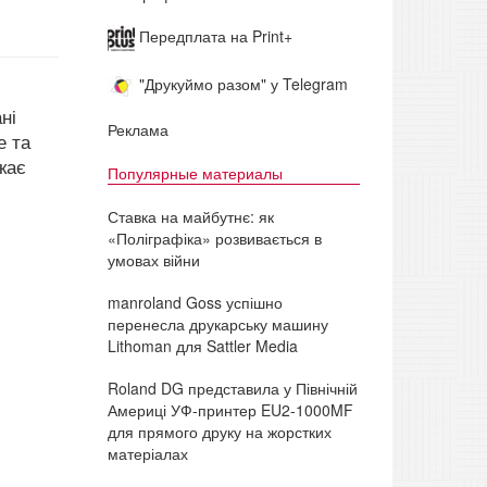
Передплата на Print+
"Друкуймо разом" у Telegram
ні
Реклама
е та
кає
Популярные материалы
Ставка на майбутнє: як
«Поліграфіка» розвивається в
умовах війни
manroland Goss успішно
перенесла друкарську машину
Lithoman для Sattler Media
Roland DG представила у Північній
Америці УФ-принтер EU2-1000MF
для прямого друку на жорстких
матеріалах