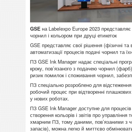
GSE
на Labelexpo Europe 2023 представляє
чорнил і кольором при друці етикеток
GSE представляє свої рішення (фізичні та 
автоматизації процесів подачі чорнил та ї
ПЗ GSE Ink Manager надає спеціальні прогр
кроку, пов’язаного з подачею чорнил (фар
ризик помилок і споживання чорнил, забез
ПЗ спеціально розроблено для відстеження
робочий процес при відтворенні плашкових
у нових роботах.
ПЗ GSE Ink Manager доступне для процесів з
створення кольорів і звітів про управління 
хмарним ПЗ, тому даними, пов’язаними з ч
запасів), можна легко й миттєво обмінюва