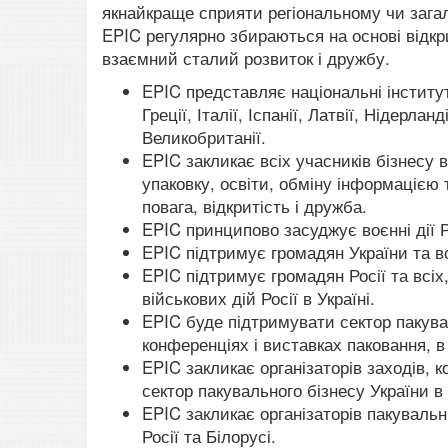
якнайкраще сприяти регіональному чи загал
EPIC регулярно збираються на основі відкри
взаємний сталий розвиток і дружбу.
EPIC представляє національні інститути 
Греції, Італії, Іспанії, Латвії, Нідерла
Великобританії.
EPIC закликає всіх учасників бізнесу в
упаковку, освіти, обміну інформацією 
повага, відкритість і дружба.
EPIC принципово засуджує воєнні дії Ро
EPIC підтримує громадян України та в
EPIC підтримує громадян Росії та всіх
військових дій Росії в Україні.
EPIC буде підтримувати сектор пакува
конференціях і виставках паковання, в
EPIC закликає організаторів заходів, 
сектор пакувального бізнесу України в
EPIC закликає організаторів пакувальн
Росії та Білорусі.