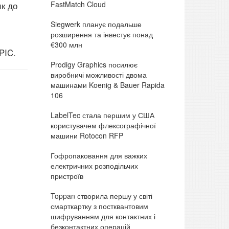
FastMatch Cloud
ик до
Siegwerk планує подальше
розширення та інвестує понад
€300 млн
PIC.
Prodigy Graphics посилює
виробничі можливості двома
машинами Koenig & Bauer Rapida
106
LabelTec стала першим у США
користувачем флексографічної
машини Rotocon RFP
Гофропаковання для важких
електричних розподільчих
пристроїв
Toppan створила першу у світі
смарткартку з постквантовим
шифруванням для контактних і
безконтактних операцій