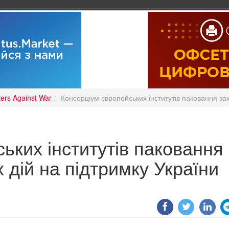
ters Against War
Консорціум європейських інститутів паковання зак
ьких інститутів паковання
 дій на підтримку України