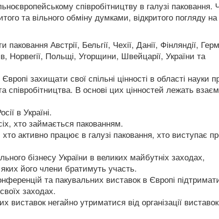
ьноєвропейському співробітництву в галузі паковання. 
того та вільного обміну думками, відкритого погляду на
паковання Австрії, Бельгії, Чехії, Данії, Фінляндії, Герм
ндів, Норвегії, Польщі, Угорщини, Швейцарії, України та
 Європі захищати свої спільні цінності в області науки п
та співробітництва. В основі цих цінностей лежать взає
сії в Україні.
сіх, хто займається пакованням.
, хто активно працює в галузі паковання, хто виступає п
льного бізнесу України в великих майбутніх заходах,
 яких його члени братимуть участь.
конференцій та пакувальних виставок в Європі підтримат
 своїх заходах.
их виставок негайно утриматися від організації виставок