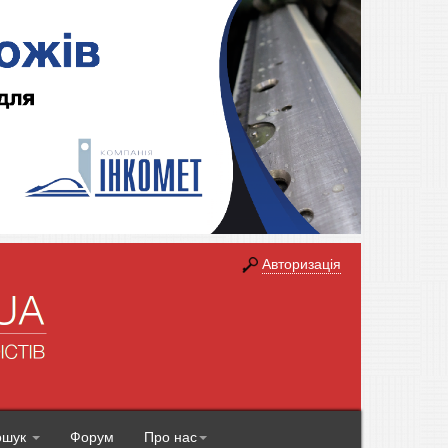
Авторизація
ошук
Форум
Про нас