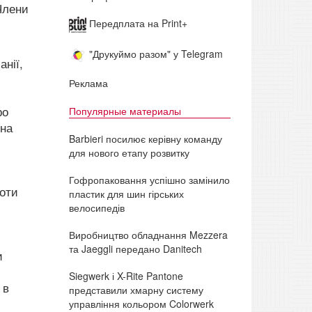
Члени
Передплата на Print+
"Друкуймо разом" у Telegram
анії,
Реклама
ро
Популярные материалы
мна
Barbieri посилює керівну команду
для нового етапу розвитку
Гофропаковання успішно замінило
роти
пластик для шин гірських
велосипедів
Виробництво обладнання Mezzera
та Jaeggli передано Danitech
и
Siegwerk і X-Rite Pantone
 в
представили хмарну систему
управління кольором Colorwerk