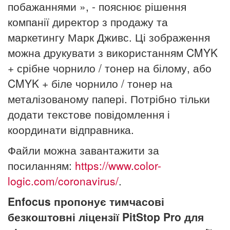
побажаннями », - пояснює рішення
компанії директор з продажу та
маркетингу Марк Дживс. Ці зображення
можна друкувати з використанням CMYK
+ срібн
е
чорнило / тонер на біл
ому
, або
CMYK + біл
е
чорнило / тонер на
металізовано
му
папері. Потрібно тільки
додати текстове повідомлення і
координати відправника.
Файли можна
завантажити за
посиланням:
https://www.color-
logic.com/coronavirus/
.
Enfocus пропонує тимчасові
безкоштовні ліцензії PitStop Pro для