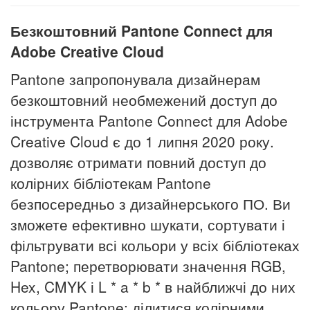
Безкоштовний Pantone Connect для
Adobe Creative Cloud
Pantone запропонувала дизайнерам
безкоштовний необмежений доступ до
інструмента Pantone Connect для Adobe
Creative Cloud є до 1 липня 2020 року.
дозволяє отримати повний доступ до
колірних бібліотекам Pantone
безпосередньо з дизайнерського ПО. Ви
зможете ефективно шукати, сортувати і
фільтрувати всі кольори у всіх бібліотеках
Pantone; перетворювати значення RGB,
Hex, CMYK і L * a * b * в найближчі до них
кольору Pantone; ділитися колірними