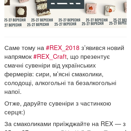
Саме тому на
#
REX_2018
з’явився новий
напрямок
#
REX_Craft
, що презентує
смачні сувеніри від українських
фермерів: сири, м’ясні смаколики,
солодощі, алкогольні та безалкогольні
напої.
Отже, даруйте сувеніри з частинкою
серця:)
За смаколиками приїжджайте на REX — з