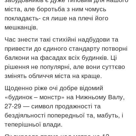
міста, але боротьба з ним чомусь
покладаєть- ся лише на плечі його
мешканців.
Час знести такі стихійні надбудови та
привести до єдиного стандарту потворні
балкони на фасадах всіх будинків. Ці
рішення не популярні, але вони суттєво
змінять обличчя міста на краще.
Щоденно ріже очі добре відомий
«будинок – монстр» на Нижньому Валу,
27-29 — символ продажності та
бездіяльності попередньої та, мабуть, і
теперішньої влади.
Як виросло прямо над метро це 12-