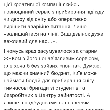
цієї креативної компанії якийсь
повноцінний сервіс з прибирання під’їзду
чи двору від снігу або оперативно
вирішити аварійне питання. Лише
«залишайтеся на лінії, Ваш дзвінок дуже
важливий для нас…».
І чомусь враз засумувалося за старим
ЖЕКом з його ненав’язливим сервісом,
але хоча б без зайвих «понтів». Думаю,
що маючи значний бюджет, Київ може
наймати бодай для прибирання снігу
тимчасові бригади зі студентів та
безробітних з Центру зайнятості. А
явище з надбудовами та свавіллям
забудовників є дуже типовим для нашого