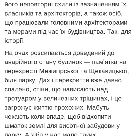
його неповторні схили із зазначенням їх
власників та архітекторів, а також осіб,
що працювали головними архітекторами
та мерами під час їх будівництва. Так, для
історії.
На очах розсипається доведений до
аварійного стану будинок — пам’ятка на
перехресті Межигірської та Щекавицької,
біля парку. Дах і перекриття вже давно
спалено, стіни, що нависають над
тротуаром у величезних тріщинах, і це
загрожує життю прохожих. Мабуть
чекають коли впаде, щоб відхопити
шматок землі для висотної забудови у
парку. А хіба у нас мало таких,