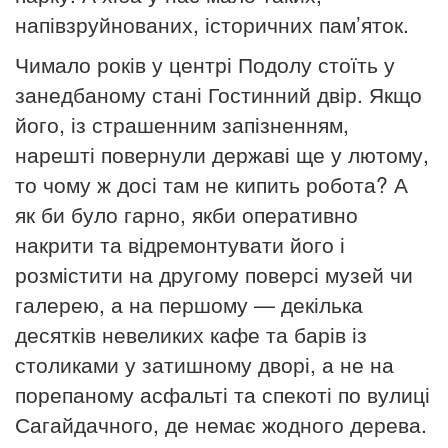
напівзруйнованих, історичних пам’яток.
Чимало років у центрі Подолу стоїть у
занедбаному стані Гостинний двір. Якщо
його, із страшенним запізненням,
нарешті повернули державі ще у лютому,
то чому ж досі там не кипить робота? А
як би було гарно, якби оперативно
накрити та відремонтувати його і
розмістити на другому поверсі музей чи
галерею, а на першому — декілька
десятків невеликих кафе та барів із
столиками у затишному дворі, а не на
порепаному асфальті та спекоті по вулиці
Сагайдачного, де немає жодного дерева.