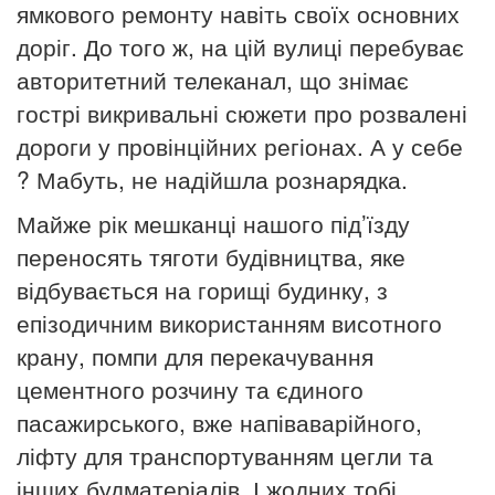
ямкового ремонту навіть своїх основних
доріг. До того ж, на цій вулиці перебуває
авторитетний телеканал, що знімає
гострі викривальні сюжети про розвалені
дороги у провінційних регіонах. А у себе
? Мабуть, не надійшла рознарядка.
Майже рік мешканці нашого під’їзду
переносять тяготи будівництва, яке
відбувається на горищі будинку, з
епізодичним використанням висотного
крану, помпи для перекачування
цементного розчину та єдиного
пасажирського, вже напіваварійного,
ліфту для транспортуванням цегли та
інших будматеріалів. І жодних тобі