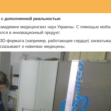
 с
дополненной реальностью
академии медицинских
наук Украины. С помощью моби
лся в инновационный продукт.
 3D-формата
(например, работающее сердце) захватыв
ссказывают о новинках
медицины.