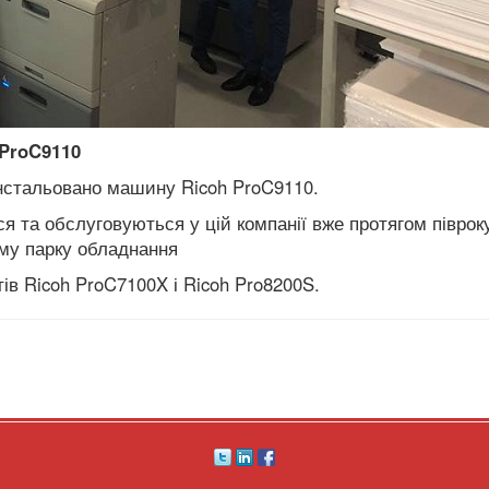
 ProC9110
нстальовано машину Ricoh ProC9110.
я та обслуговуються у цій компанії вже протягом піврок
ому парку обладнання
ів Ricoh
ProC7100X і Ricoh Pro8200S.