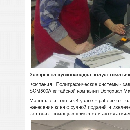
Завершена пусконаладка полуавтоматич
Компания «Полиграфические
системы» за
SCM500A китайской
компании Dongguan Ma
Машина состоит из 4 узлов – рабочего сто
нанесения клея с ручной подачей и извлеч
картона с
помощью присосок и автоматичес