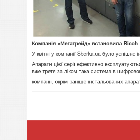
Компанія «Мегатрейд» встановила Ricoh
У квітні у компанії Sborka.ua
було успішно і
Апарати цієї серії ефективно експлуатуютьс
вже третя за ліком така система в цифров
компанії, окрім раніше інстальованих апарат