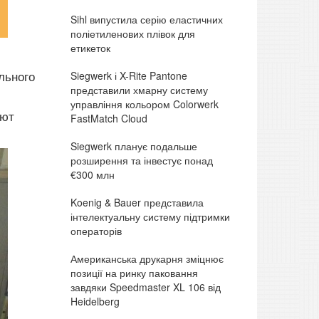
Sihl випустила серію еластичних
поліетиленових плівок для
етикеток
льного
Siegwerk і X-Rite Pantone
представили хмарну систему
управління кольором Colorwerk
ают
FastMatch Cloud
Siegwerk планує подальше
розширення та інвестує понад
€300 млн
Koenig & Bauer представила
інтелектуальну систему підтримки
операторів
Американська друкарня зміцнює
позиції на ринку паковання
завдяки Speedmaster XL 106 від
Heidelberg