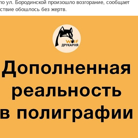
п
о
ул. Бородинской произошло
возгорание, сообщает
ствие обошлось без
жертв.