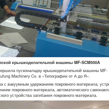
еской
крышкоделательной машины MF-SCM500A
вершила пусконаладку крышкоделательной машины MF-
ufung
Machinery Co. в «Типографии от А до Я».
ла с вакуумным удержанием покровного материала, устр
ением покровного материала, автоматического самонакл
кого устройства загибания покровного материала.