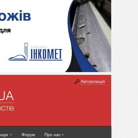
Авторизація
ошук
Форум
Про нас